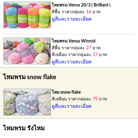
ไหมพรม Venus 20/3 ( Brilliant )
สีพื้น ราคากลุ่มละ
16
บาท
ดูสีและรายละเอียด
ไหมพรม Venus Winnid
สีพื้น ราคากลุ่มละ
27
บาท
สีเหลือบ ราคากลุ่มละ
27
บาท
ดูสีและรายละเอียด
ไหมพรม snow flake
ไหม snow flake
สีเหลือบ ราคากลุ่มละ
75
บาท
ดูสีและรายละเอียด
ไหมพรม รังไหม