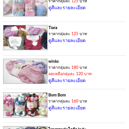
ราคากลุ่มละ
125
บาท
ดูสีและรายละเอียด
Tiara
ราคากลุ่มละ
125
บาท
ดูสีและรายละเอียด
winks
ราคากลุ่มละ
180
บาท
ลดเหลือกลุ่มละ
120
บาท
ดูสีและรายละเอียด
Bom Bom
ราคากลุ่มละ
160
บาท
ดูสีและรายละเอียด