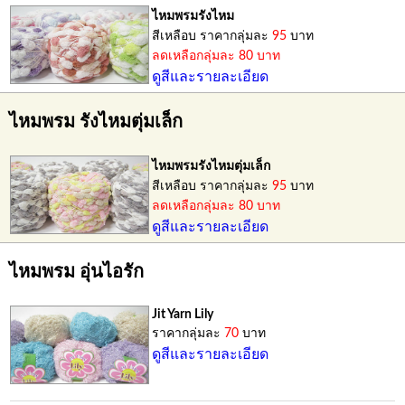
ไหมพรมรังไหม
สีเหลือบ ราคากลุ่มละ
95
บาท
ลดเหลือกลุ่มละ
80
บาท
ดูสีและรายละเอียด
ไหมพรม รังไหมตุ่มเล็ก
ไหมพรมรังไหมตุ่มเล็ก
สีเหลือบ ราคากลุ่มละ
95
บาท
ลดเหลือกลุ่มละ
80
บาท
ดูสีและรายละเอียด
ไหมพรม อุ่นไอรัก
Jit Yarn Lily
ราคากลุ่มละ
70
บาท
ดูสีและรายละเอียด