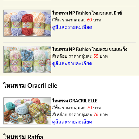
ไหมพรม NP Fashion ไหมขนแกะมิกซ์
สีพื้น ราคากลุ่มละ
60
บาท
ดูสีและรายละเอียด
ไหมพรม NP Fashion ไหมพรม ขนแกะวิ้ง
สีเหลือบ ราคากลุ่มละ
55
บาท
ดูสีและรายละเอียด
ไหมพรม Oracril elle
ไหมพรม ORACRIL ELLE
สีพื้น ราคากลุ่มละ
70
บาท
สีเหลือบ ราคากลุ่มละ
76
บาท
ดูสีและรายละเอียด
ไหมพรม Raffia