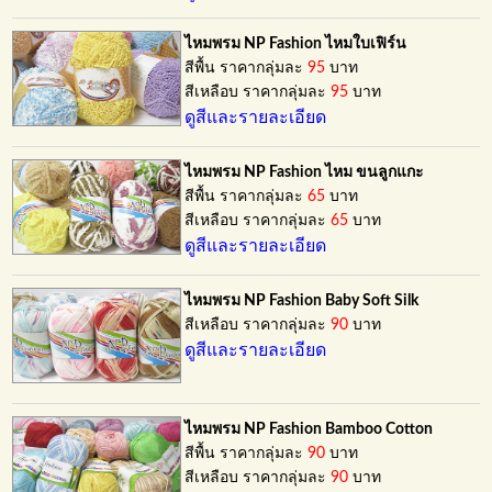
ไหมพรม NP Fashion ไหมใบเฟิร์น
สีพื้น ราคากลุ่มละ
95
บาท
สีเหลือบ ราคากลุ่มละ
95
บาท
ดูสีและรายละเอียด
ไหมพรม NP Fashion ไหม ขนลูกแกะ
สีพื้น ราคากลุ่มละ
65
บาท
สีเหลือบ ราคากลุ่มละ
65
บาท
ดูสีและรายละเอียด
ไหมพรม NP Fashion Baby Soft Silk
สีเหลือบ ราคากลุ่มละ
90
บาท
ดูสีและรายละเอียด
ไหมพรม NP Fashion Bamboo Cotton
สีพื้น ราคากลุ่มละ
90
บาท
สีเหลือบ ราคากลุ่มละ
90
บาท