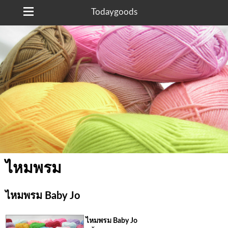
Todaygoods
<
<
<
×
×
×
Back
Back
Back
ไหมพรม
ไหมพรม Baby Jo
ไหมพรม Baby Jo