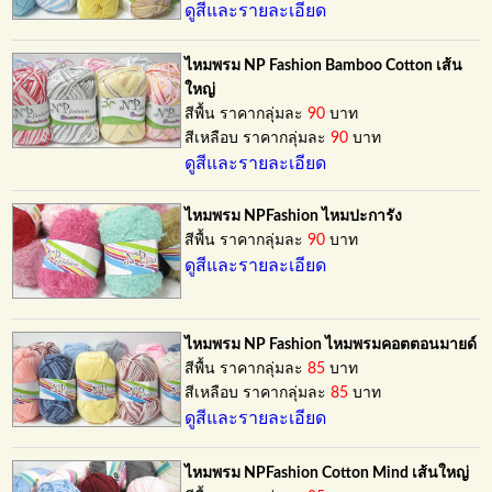
ดูสีและรายละเอียด
ไหมพรม NP Fashion Bamboo Cotton เส้น
ใหญ่
สีพื้น ราคากลุ่มละ
90
บาท
สีเหลือบ ราคากลุ่มละ
90
บาท
ดูสีและรายละเอียด
ไหมพรม NPFashion ไหมปะการัง
สีพื้น ราคากลุ่มละ
90
บาท
ดูสีและรายละเอียด
ไหมพรม NP Fashion ไหมพรมคอตตอนมายด์
สีพื้น ราคากลุ่มละ
85
บาท
สีเหลือบ ราคากลุ่มละ
85
บาท
ดูสีและรายละเอียด
ไหมพรม NPFashion Cotton Mind เส้นใหญ่