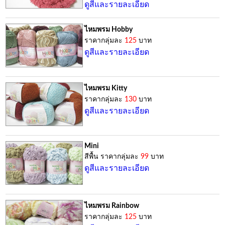
ดูสีและรายละเอียด
ไหมพรม Hobby
ราคากลุ่มละ
125
บาท
ดูสีและรายละเอียด
ไหมพรม Kitty
ราคากลุ่มละ
130
บาท
ดูสีและรายละเอียด
Mini
สีพื้น ราคากลุ่มละ
99
บาท
ดูสีและรายละเอียด
ไหมพรม Rainbow
ราคากลุ่มละ
125
บาท