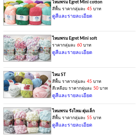
ไหมพรม Egret Mini cotton
อุปกรณ์
สีพื้น ราคากลุ่มละ
45
บาท
ดูสีและรายละเอียด
งาน
ฝีมือ
ไหมพรม Egret Mini soft
ราคากลุ่มละ
60
บาท
ตุ๊กตา
ดูสีและรายละเอียด
Crochet
Kit
ไหม ST
สีพื้น ราคากลุ่มละ
45
บาท
สีเหลือบ ราคากลุ่มละ
50
บาท
การ
ดูสีและรายละเอียด
สั่ง
ไหมพรม รังไหม ตุ่มเล็ก
ซื้อ
สีพื้น ราคากลุ่มละ
55
บาท
ดูสีและรายละเอียด
สินค้า