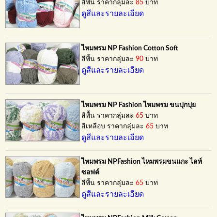
สีพื้น ราคากลุ่มละ
85
บาท
ดูสีและรายละเอียด
ไหมพรม NP Fashion Cotton Soft
สีพื้น ราคากลุ่มละ
90
บาท
ดูสีและรายละเอียด
ไหมพรม NP Fashion ไหมพรม ขนปุกปุย
สีพื้น ราคากลุ่มละ
65
บาท
สีเหลือบ ราคากลุ่มละ
65
บาท
ดูสีและรายละเอียด
ไหมพรม NPFashion ไหมพรมขนแกะ ไลท์
ซอฟต์
สีพื้น ราคากลุ่มละ
65
บาท
ดูสีและรายละเอียด