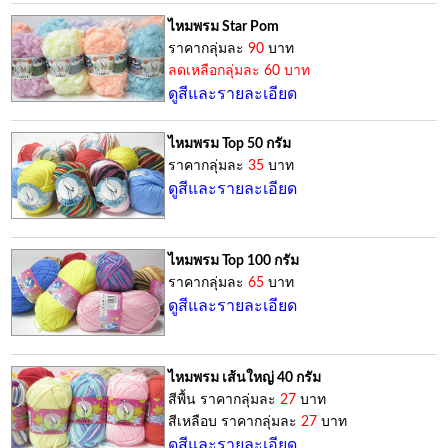
เกี่ยว
ไหมพรม Star Pom
ราคากลุ่มละ
90
บาท
กับ
ลดเหลือกลุ่มละ
60
บาท
ดูสีและรายละเอียด
เรา
ไหมพรม Top 50 กรัม
สินค้า
ราคากลุ่มละ
35
บาท
ดูสีและรายละเอียด
ลด
ราคา
ไหมพรม Top 100 กรัม
ราคากลุ่มละ
65
บาท
ดูสีและรายละเอียด
ไหมพรม เส้นใหญ่ 40 กรัม
สีพื้น ราคากลุ่มละ
27
บาท
สีเหลือบ ราคากลุ่มละ
27
บาท
ดูสีและรายละเอียด