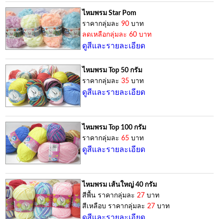
เกี่ยว
ไหมพรม Star Pom
ราคากลุ่มละ
90
บาท
กับ
ลดเหลือกลุ่มละ
60
บาท
ดูสีและรายละเอียด
เรา
ไหมพรม Top 50 กรัม
สินค้า
ราคากลุ่มละ
35
บาท
ดูสีและรายละเอียด
ลด
ราคา
ไหมพรม Top 100 กรัม
ราคากลุ่มละ
65
บาท
ดูสีและรายละเอียด
ไหมพรม เส้นใหญ่ 40 กรัม
สีพื้น ราคากลุ่มละ
27
บาท
สีเหลือบ ราคากลุ่มละ
27
บาท
ดูสีและรายละเอียด