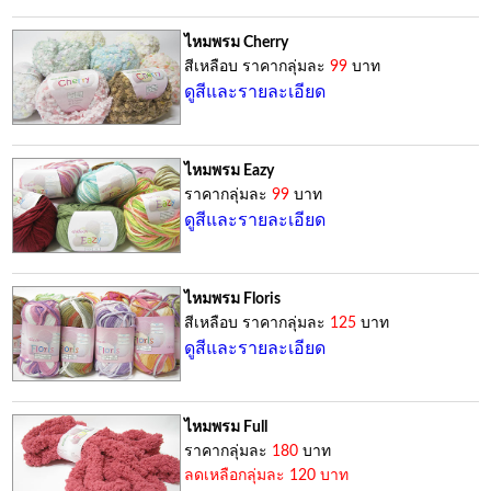
ไหมพรม Cherry
สีเหลือบ ราคากลุ่มละ
99
บาท
ดูสีและรายละเอียด
ไหมพรม Eazy
ราคากลุ่มละ
99
บาท
ดูสีและรายละเอียด
ไหมพรม Floris
สีเหลือบ ราคากลุ่มละ
125
บาท
ดูสีและรายละเอียด
ไหมพรม Full
ราคากลุ่มละ
180
บาท
ลดเหลือกลุ่มละ
120
บาท