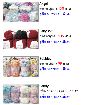
Angel
ราคากลุ่มละ
125
บาท
ดูสีและรายละเอียด
Baby soft
ราคากลุ่มละ
135
บาท
ดูสีและรายละเอียด
Bubbles
ราคากลุ่มละ
99
บาท
ดูสีและรายละเอียด
Candy
สีพื้น ราคากลุ่มละ
125
บาท
ดูสีและรายละเอียด