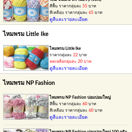
สีพื้น ราคากลุ่มละ
55
บาท
สีเหลือบ ราคากลุ่มละ
65
บาท
ดูสีและรายละเอียด
ไหมพรม Little Ike
ไหมพรม Little Ike
ราคากลุ่มละ
22
บาท
ลดเหลือกลุ่มละ
20
บาท
ดูสีและรายละเอียด
ไหมพรม NP Fashion
ไหมพรม NP Fashion ปอมปอมใหญ่
สีพื้น ราคากลุ่มละ
60
บาท
สีเหลือบ ราคากลุ่มละ
60
บาท
ดูสีและรายละเอียด
ไหมพรม NP Fashion ปอมปอมใหญ่ 100 กรัม