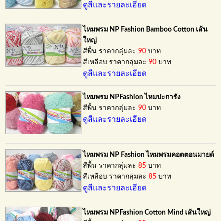
ดูสีและรายละเอียด
ไหมพรม NP Fashion Bamboo Cotton เส้น
ใหญ่
สีพื้น ราคากลุ่มละ
90
บาท
สีเหลือบ ราคากลุ่มละ
90
บาท
ดูสีและรายละเอียด
ไหมพรม NPFashion ไหมปะการัง
สีพื้น ราคากลุ่มละ
90
บาท
ดูสีและรายละเอียด
ไหมพรม NP Fashion ไหมพรมคอตตอนมายด์
สีพื้น ราคากลุ่มละ
85
บาท
สีเหลือบ ราคากลุ่มละ
85
บาท
ดูสีและรายละเอียด
ไหมพรม NPFashion Cotton Mind เส้นใหญ่