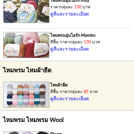
ไหมพรมอุ่นไอรัก Indy
ราคากลุ่มละ
130
บาท
ดูสีและรายละเอียด
ไหมพรมอุ่นไอรัก Mambo
สีพื้น ราคากลุ่มละ
130
บาท
ดูสีและรายละเอียด
ไหมพรม ไหมผ้ายืด
ไหมผ้ายืด
สีพื้น ราคากลุ่มละ
85
บาท
ดูสีและรายละเอียด
ไหมพรม ไหมพรม Wool