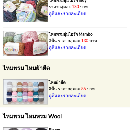
ไหมพรมอุ่นไอรัก Indy
ราคากลุ่มละ
130
บาท
ดูสีและรายละเอียด
ไหมพรมอุ่นไอรัก Mambo
สีพื้น ราคากลุ่มละ
130
บาท
ดูสีและรายละเอียด
ไหมพรม ไหมผ้ายืด
ไหมผ้ายืด
สีพื้น ราคากลุ่มละ
85
บาท
ดูสีและรายละเอียด
ไหมพรม ไหมพรม Wool