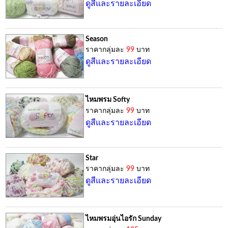
ดูสีและรายละเอียด
Season
ราคากลุ่มละ
99
บาท
ดูสีและรายละเอียด
ไหมพรม Softy
ราคากลุ่มละ
99
บาท
ดูสีและรายละเอียด
Star
ราคากลุ่มละ
99
บาท
ดูสีและรายละเอียด
ไหมพรมอุ่นไอรัก Sunday