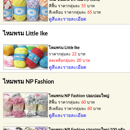
สีพื้น ราคากลุ่มละ
55
บาท
สีเหลือบ ราคากลุ่มละ
65
บาท
ดูสีและรายละเอียด
ไหมพรม Little Ike
ไหมพรม Little Ike
ราคากลุ่มละ
22
บาท
ลดเหลือกลุ่มละ
20
บาท
ดูสีและรายละเอียด
ไหมพรม NP Fashion
ไหมพรม NP Fashion ปอมปอมใหญ่
สีพื้น ราคากลุ่มละ
60
บาท
สีเหลือบ ราคากลุ่มละ
60
บาท
ดูสีและรายละเอียด
ไหมพรม NP Fashion ปอมปอมใหญ่ 100 กรัม