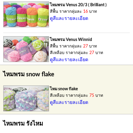
ไหมพรม Venus 20/3 ( Brilliant )
สีพื้น ราคากลุ่มละ
16
บาท
ดูสีและรายละเอียด
ไหมพรม Venus Winnid
สีพื้น ราคากลุ่มละ
27
บาท
สีเหลือบ ราคากลุ่มละ
27
บาท
ดูสีและรายละเอียด
ไหมพรม snow flake
ไหม snow flake
สีเหลือบ ราคากลุ่มละ
75
บาท
ดูสีและรายละเอียด
ไหมพรม รังไหม