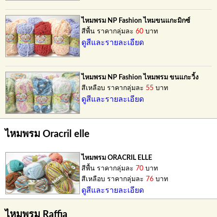
ไหมพรม NP Fashion ไหมขนแกะมิกซ์
สีพื้น ราคากลุ่มละ
60
บาท
ดูสีและรายละเอียด
ไหมพรม NP Fashion ไหมพรม ขนแกะวิ้ง
สีเหลือบ ราคากลุ่มละ
55
บาท
ดูสีและรายละเอียด
ไหมพรม Oracril elle
ไหมพรม ORACRIL ELLE
สีพื้น ราคากลุ่มละ
70
บาท
สีเหลือบ ราคากลุ่มละ
76
บาท
ดูสีและรายละเอียด
ไหมพรม Raffia