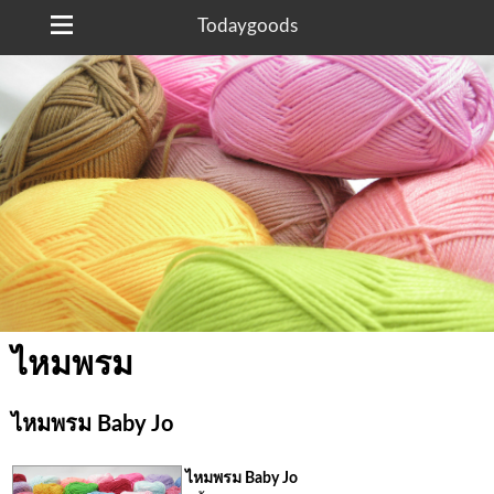
Todaygoods
<
<
<
×
×
×
Back
Back
Back
ไหมพรม
ไหมพรม Baby Jo
ไหมพรม Baby Jo