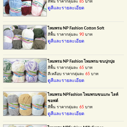
สีพื้น ราคากลุ่มละ
85
บาท
ดูสีและรายละเอียด
ไหมพรม NP Fashion Cotton Soft
สีพื้น ราคากลุ่มละ
90
บาท
ดูสีและรายละเอียด
ไหมพรม NP Fashion ไหมพรม ขนปุกปุย
สีพื้น ราคากลุ่มละ
65
บาท
สีเหลือบ ราคากลุ่มละ
65
บาท
ดูสีและรายละเอียด
ไหมพรม NPFashion ไหมพรมขนแกะ ไลท์
ซอฟต์
สีพื้น ราคากลุ่มละ
65
บาท
ดูสีและรายละเอียด