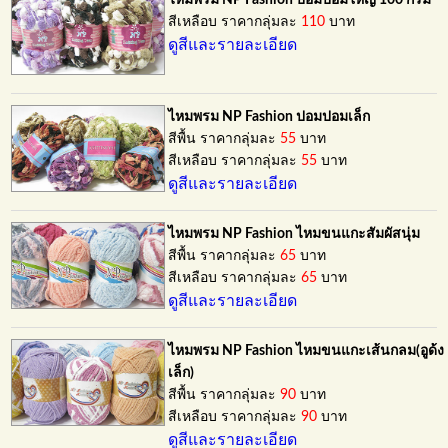
สีเหลือบ ราคากลุ่มละ
110
บาท
ดูสีและรายละเอียด
ไหมพรม NP Fashion ปอมปอมเล็ก
สีพื้น ราคากลุ่มละ
55
บาท
สีเหลือบ ราคากลุ่มละ
55
บาท
ดูสีและรายละเอียด
ไหมพรม NP Fashion ไหมขนแกะสัมผัสนุ่ม
สีพื้น ราคากลุ่มละ
65
บาท
สีเหลือบ ราคากลุ่มละ
65
บาท
ดูสีและรายละเอียด
ไหมพรม NP Fashion ไหมขนแกะเส้นกลม(อูด้ง
เล็ก)
สีพื้น ราคากลุ่มละ
90
บาท
สีเหลือบ ราคากลุ่มละ
90
บาท
ดูสีและรายละเอียด