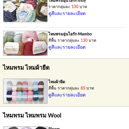
ไหมพรมอุ่นไอรัก Indy
ราคากลุ่มละ
130
บาท
ดูสีและรายละเอียด
ไหมพรมอุ่นไอรัก Mambo
สีพื้น ราคากลุ่มละ
130
บาท
ดูสีและรายละเอียด
ไหมพรม ไหมผ้ายืด
ไหมผ้ายืด
สีพื้น ราคากลุ่มละ
85
บาท
ดูสีและรายละเอียด
ไหมพรม ไหมพรม Wool