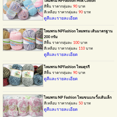
ไหมพรม NPFashion Milk Cotton
สีพื้น ราคากลุ่มละ
90
บาท
สีเหลือบ ราคากลุ่มละ
90
บาท
ดูสีและรายละเอียด
ไหมพรม NPFashion ไหมพรม เส้นมาตรฐาน
200 กรัม
สีพื้น ราคากลุ่มละ
100
บาท
สีเหลือบ ราคากลุ่มละ
110
บาท
ดูสีและรายละเอียด
ไหมพรม NPFashion ไหมตุรกี
สีพื้น ราคากลุ่มละ
90
บาท
ดูสีและรายละเอียด
ไหมพรม NP Fashion ไหมขนแกะวิ้งเส้นเล็ก
สีเหลือบ ราคากลุ่มละ
50
บาท
ดูสีและรายละเอียด