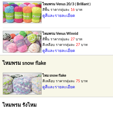
ไหมพรม Venus 20/3 ( Brilliant )
สีพื้น ราคากลุ่มละ
16
บาท
ดูสีและรายละเอียด
ไหมพรม Venus Winnid
สีพื้น ราคากลุ่มละ
27
บาท
สีเหลือบ ราคากลุ่มละ
27
บาท
ดูสีและรายละเอียด
ไหมพรม snow flake
ไหม snow flake
สีเหลือบ ราคากลุ่มละ
75
บาท
ดูสีและรายละเอียด
ไหมพรม รังไหม