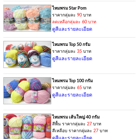
เกี่ยว
ไหมพรม Star Pom
ราคากลุ่มละ
90
บาท
กับ
ลดเหลือกลุ่มละ
60
บาท
ดูสีและรายละเอียด
เรา
ไหมพรม Top 50 กรัม
สินค้า
ราคากลุ่มละ
35
บาท
ดูสีและรายละเอียด
ลด
ราคา
ไหมพรม Top 100 กรัม
ราคากลุ่มละ
65
บาท
ดูสีและรายละเอียด
ไหมพรม เส้นใหญ่ 40 กรัม
สีพื้น ราคากลุ่มละ
27
บาท
สีเหลือบ ราคากลุ่มละ
27
บาท
ดูสีและรายละเอียด