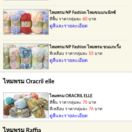
ไหมพรม NP Fashion ไหมขนแกะมิกซ์
สีพื้น ราคากลุ่มละ
60
บาท
ดูสีและรายละเอียด
ไหมพรม NP Fashion ไหมพรม ขนแกะวิ้ง
สีเหลือบ ราคากลุ่มละ
55
บาท
ดูสีและรายละเอียด
ไหมพรม Oracril elle
ไหมพรม ORACRIL ELLE
สีพื้น ราคากลุ่มละ
70
บาท
สีเหลือบ ราคากลุ่มละ
76
บาท
ดูสีและรายละเอียด
ไหมพรม Raffia