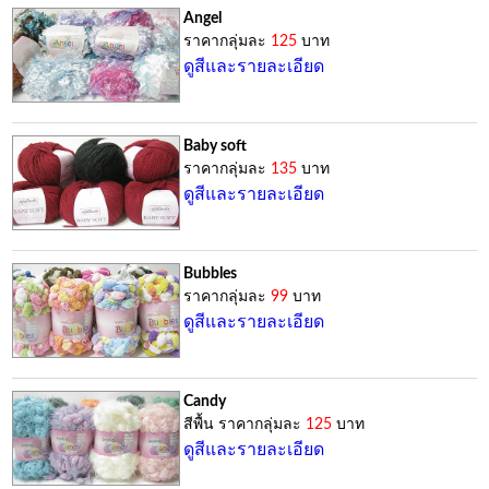
Angel
ราคากลุ่มละ
125
บาท
ดูสีและรายละเอียด
Baby soft
ราคากลุ่มละ
135
บาท
ดูสีและรายละเอียด
Bubbles
ราคากลุ่มละ
99
บาท
ดูสีและรายละเอียด
Candy
สีพื้น ราคากลุ่มละ
125
บาท
ดูสีและรายละเอียด