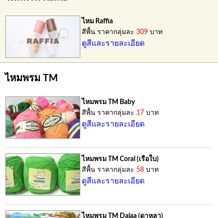
ไหม Raffia
สีพื้น ราคากลุ่มละ
309
บาท
ดูสีและรายละเอียด
ไหมพรม TM
ไหมพรม TM Baby
สีพื้น ราคากลุ่มละ
17
บาท
ดูสีและรายละเอียด
ไหมพรม TM Coral (เรือใบ)
สีพื้น ราคากลุ่มละ
58
บาท
ดูสีและรายละเอียด
ไหมพรม TM Dalaa (ดาหลา)